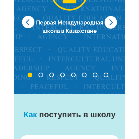
ров
Первая Международная
Авт
раммы
школа в Казахстане
Ме
Как
поступить в школу