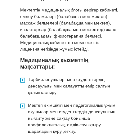
Мектептің медициналық блогы дәрігер кабинеті,
емдеу бөлмелері (балабақша мен мектеп),
массаж бөлмелері (балабақша мен мектеп),
изоляторлар (балабақша мен мектептер) және
балабақшадағы физиотерапия бөлмесі.
Медициналық кабинеттер мемлекеттік
лицензия негізінде жұмыс істейді.
Медициналық қызметтің
мақсаттары:
Тәрбиеленушілер мен студенттердің
денсаулығы мен салауатты өмір салтын
қалыптастыру.
Мектеп әкімшілігі мен педагогикалық ұжым
оқушылар мен студенттердің денсаулығын
нығайту және сақтау бойынша
профилактикалық, емдік-сауықтыру
шараларын құру ,өткізу.