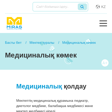
KZ
Басты бет
Мектеп туралы
Медициналық көмек
Медициналық көмек
Медициналық
қолдау
Мектептің медициналық құрамына педиатр,
диетолог медбике, балабақша медбикесі және
мектеп медбикесі кіреді.