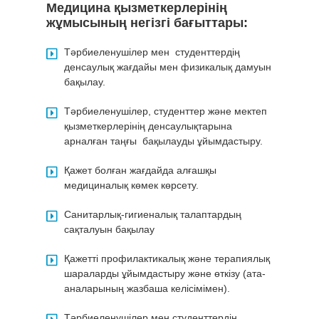
Медицина қызметкерлерінің
жұмысының негізгі бағыттары:
Тәрбиеленушілер мен студенттердің
денсаулық жағдайы мен физикалық дамуын
бақылау.
Тәрбиеленушілер, студенттер және мектеп
қызметкерлерінің денсаулықтарына
арналған таңғы бақылауды ұйымдастыру.
Қажет болған жағдайда алғашқы
медициналық көмек көрсету.
Санитарлық-гигиеналық талаптардың
сақталуын бақылау
Қажетті профилактикалық және терапиялық
шараларды ұйымдастыру және өткізу (ата-
аналарының жазбаша келісімімен).
Тәрбиеленушілер мен студенттердің