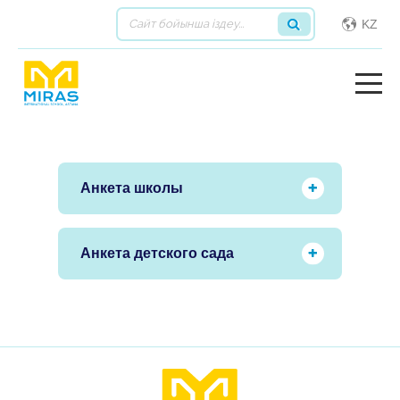
KZ
Анкета школы
Анкета детского сада