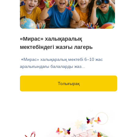
«Мирас» халықаралық
мектебіндегі жазғы лагерь
«
Мирас» халықаралық мектебі 6–10 жас
аралығындағы балаларды жаз...
Толығырақ