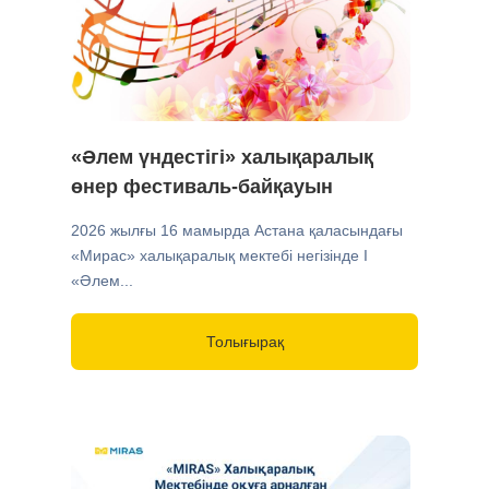
«Әлем үндестігі» халықаралық
өнер фестиваль-байқауын
2026 жылғы 16 мамырда Астана қаласындағы
«Мирас» халықаралық мектебі негізінде I
«Әлем...
Толығырақ