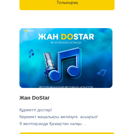
Толығырақ
Жан DoStar
Құрметті достар!
Керемет жаңалықты жеткізуге асықпыз!
9 желтоқсанда Қазақстан халқы ...