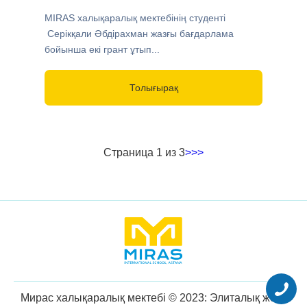
MIRAS халықаралық мектебінің студенті
Серікқали Әбдірахман жазғы бағдарлама
бойынша екі грант ұтып...
Толығырақ
Страница 1 из 3
>
>>
Мирас халықаралық мектебі © 2023: Элиталық жеке