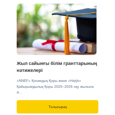
Жыл сайынғы білім гранттарының
нәтижелері
«NNEF» Қоғамдық Қоры және «Halyk»
Қайырымдылық Қоры 2025–2026 оқу жылына
А...
Толығырақ