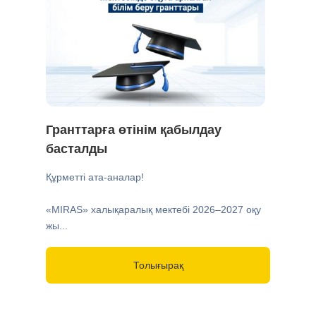
Гранттарға өтінім қабылдау
басталды
Құрметті ата-аналар!
«MIRAS» халықаралық мектебі 2026–2027 оқу
жы...
Толығырақ