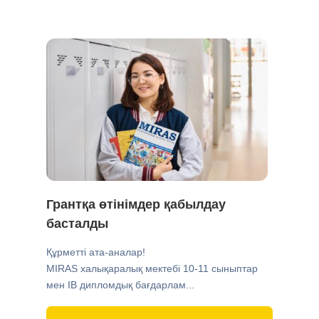
Грантқа өтінімдер қабылдау
басталды
Құрметті ата-аналар!
MIRAS халықаралық мектебі 10-11 сыныптар
мен IB дипломдық бағдарлам...