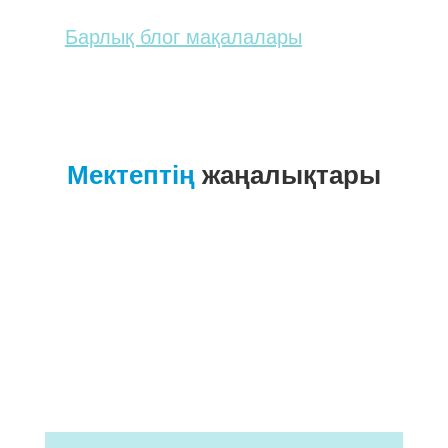
Барлық блог мақалалары
Мектептің
жаңалықтары