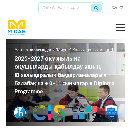
KZ
Астана қаласындағы "Мирас" Халықаралық мектебі
2026–2027 оқу жылына
оқушыларды қабылдау ашық
IB халықаралық бағдарламалары •
Балабақша • 0–11 сыныптар • Diploma
Programme