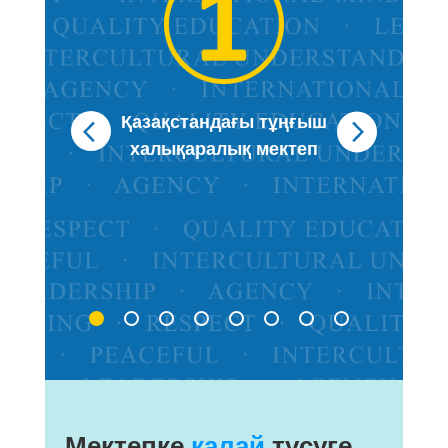
 мен
Қазақстандағы тұңғыш
ттар
халықаралық мектеп
Ба
де
авт
Мектепке
қалай
түсуге