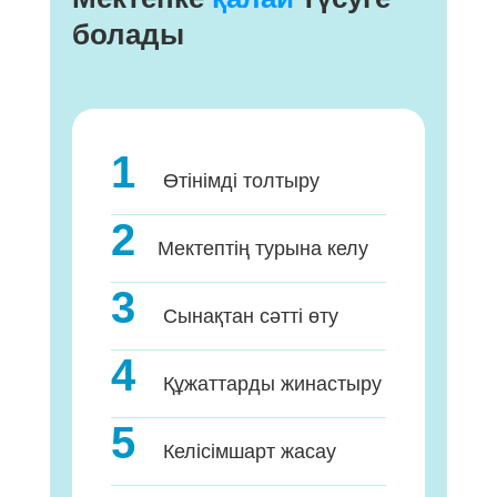
болады
1
Өтінімді толтыру
2
Мектептің турына келу
3
Сынақтан сәтті өту
4
Құжаттарды жинастыру
5
Келісімшарт жасау