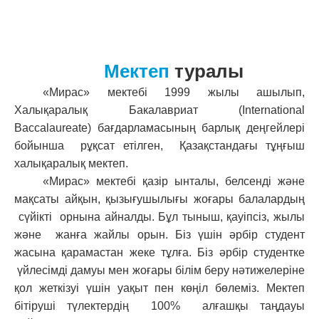
Мектеп
туралы
«Мирас» мектебі 1999 жылы ашылып,
Халықаралық Бакалавриат (International
Baccalaureate) бағдарламасының барлық деңгейлері
бойынша рұқсат етілген, Қазақстандағы тұңғыш
халықаралық мектеп.
«Мирас» мектебі қазір ынталы, белсенді және
мақсаты айқын, қызығушылығы жоғары балалардың
сүйікті орнына айналды. Бұл тыныш, қауіпсіз, жылы
және жанға жайлы орын. Біз үшін әрбір студент
жасына қарамастан жеке тұлға. Біз әрбір студентке
үйлесімді дамуы мен жоғары білім беру нәтижелеріне
қол жеткізуі үшін уақыт пен көңіл бөлеміз. Мектеп
бітіруші түлектердің 100% алғашқы таңдауы