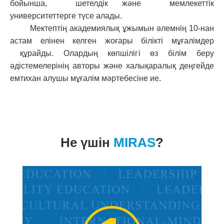
бойынша, шетелдік және мемлекеттік
университеттерге түсе алады.
Мектептің академиялық ұжымын әлемнің 10-нан
астам елінен келген жоғары білікті мұғалімдер
құрайды. Олардың көпшілігі өз білім беру
әдістемелерінің авторы және халықаралық деңгейде
емтихан алушы мұғалім мәртебесіне ие.
Не үшін
MIRAS
?