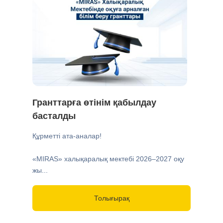
Гранттарға өтінім қабылдау
басталды
Құрметті ата-аналар!
«MIRAS» халықаралық мектебі 2026–2027 оқу
жы...
Толығырақ