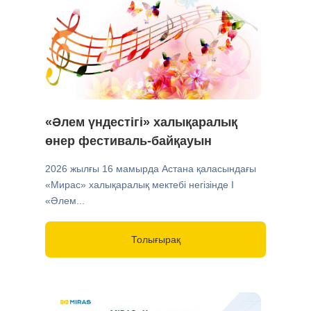
«Әлем үндестігі» халықаралық
өнер фестиваль-байқауын
2026 жылғы 16 мамырда Астана қаласындағы
«Мирас» халықаралық мектебі негізінде I
«Әлем...
Толығырақ